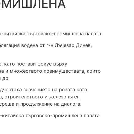
РОМИШЛЕНА
елегация водена от г-н Лъчезар Динев,
, като постави фокус върху
кна и множеството преимуществата, които
 др.
дчертаха значението на розата като
а, строителството и железопътен
 среща и продължение на диалога.