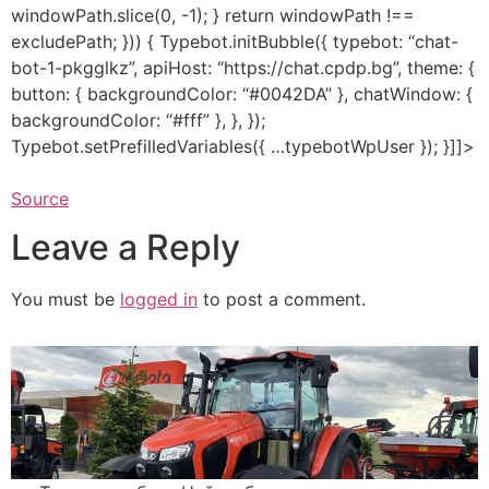
windowPath.slice(0, -1); } return windowPath !==
excludePath; })) { Typebot.initBubble({ typebot: “chat-
bot-1-pkgglkz”, apiHost: “https://chat.cpdp.bg”, theme: {
button: { backgroundColor: “#0042DA” }, chatWindow: {
backgroundColor: “#fff” }, }, });
Typebot.setPrefilledVariables({ …typebotWpUser }); }]]>
Source
Leave a Reply
You must be
logged in
to post a comment.