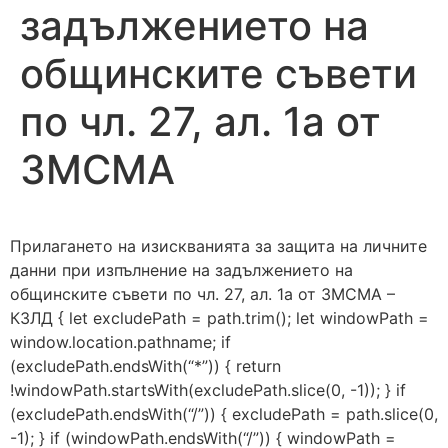
задължението на
общинските съвети
по чл. 27, ал. 1а от
ЗМСМА
Прилагането на изискванията за защита на личните
данни при изпълнение на задължението на
общинските съвети по чл. 27, ал. 1а от ЗМСМА –
КЗЛД
{ let excludePath = path.trim(); let windowPath =
window.location.pathname; if
(excludePath.endsWith(“*”)) { return
!windowPath.startsWith(excludePath.slice(0, -1)); } if
(excludePath.endsWith(“/”)) { excludePath = path.slice(0,
-1); } if (windowPath.endsWith(“/”)) { windowPath =