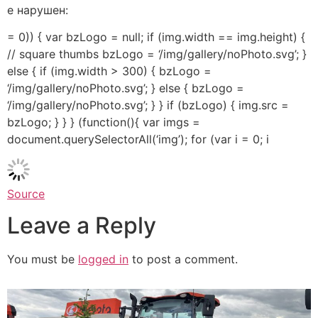
е нарушен:
= 0)) { var bzLogo = null; if (img.width == img.height) {
// square thumbs bzLogo = ‘/img/gallery/noPhoto.svg’; }
else { if (img.width > 300) { bzLogo =
‘/img/gallery/noPhoto.svg’; } else { bzLogo =
‘/img/gallery/noPhoto.svg’; } } if (bzLogo) { img.src =
bzLogo; } } } (function(){ var imgs =
document.querySelectorAll(‘img’); for (var i = 0; i
Source
Leave a Reply
You must be
logged in
to post a comment.