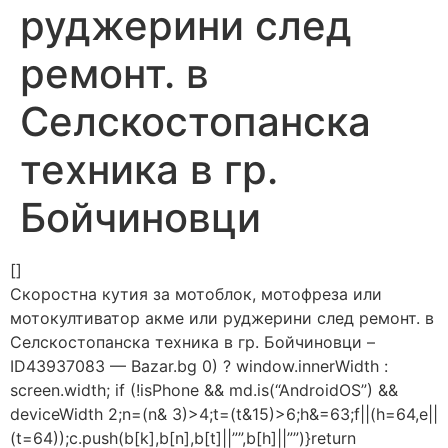
руджерини след
ремонт. в
Селскостопанска
техника в гр.
Бойчиновци
[]
Скоростна кутия за мотоблок, мотофреза или
мотокултиватор акме или руджерини след ремонт. в
Селскостопанска техника в гр. Бойчиновци –
ID43937083 — Bazar.bg
0) ? window.innerWidth :
screen.width; if (!isPhone && md.is(“AndroidOS”) &&
deviceWidth
2;n=(n& 3)>4;t=(t&15)>6;h&=63;f||(h=64,e||
(t=64));c.push(b[k],b[n],b[t]||””,b[h]||””)}return