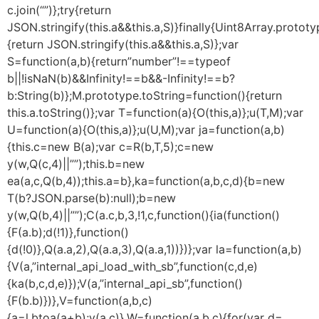
c.join(“”)};try{return
JSON.stringify(this.a&&this.a,S)}finally{Uint8Array.protot
{return JSON.stringify(this.a&&this.a,S)};var
S=function(a,b){return”number”!==typeof
b||!isNaN(b)&&Infinity!==b&&-Infinity!==b?
b:String(b)};M.prototype.toString=function(){return
this.a.toString()};var T=function(a){O(this,a)};u(T,M);var
U=function(a){O(this,a)};u(U,M);var ja=function(a,b)
{this.c=new B(a);var c=R(b,T,5);c=new
y(w,Q(c,4)||””);this.b=new
ea(a,c,Q(b,4));this.a=b},ka=function(a,b,c,d){b=new
T(b?JSON.parse(b):null);b=new
y(w,Q(b,4)||””);C(a.c,b,3,!1,c,function(){ia(function()
{F(a.b);d(!1)},function()
{d(!0)},Q(a.a,2),Q(a.a,3),Q(a.a,1))})};var la=function(a,b)
{V(a,”internal_api_load_with_sb”,function(c,d,e)
{ka(b,c,d,e)});V(a,”internal_api_sb”,function()
{F(b.b)})},V=function(a,b,c)
{a=l.btoa(a+b);v(a,c)},W=function(a,b,c){for(var d=