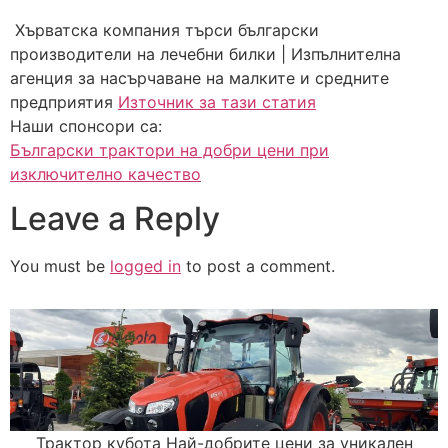
Хърватска компания търси български
производители на лечебни билки | Изпълнителна
агенция за насърчаване на малките и средните
предприятия
Източник за тази статия
Наши спонсори са:
Български трактори на добри цени при
изключително качество
Leave a Reply
You must be
logged in
to post a comment.
Трактор кубота Най-добрите цени за уникален